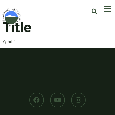
Title
Yyrhrhf