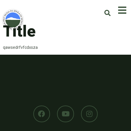
Title
qawsedrfvfcdxsza