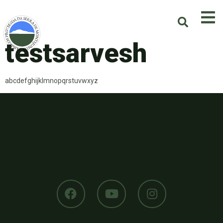
testsarvesh
abcdefghijklmnopqrstuvwxyz