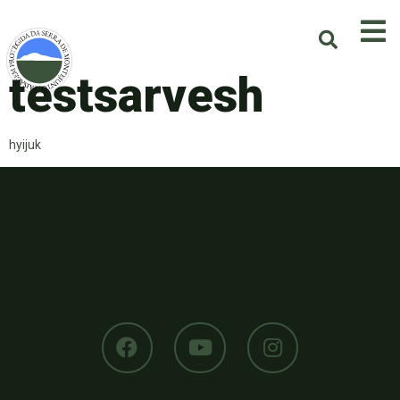
testsarvesh
hyijuk