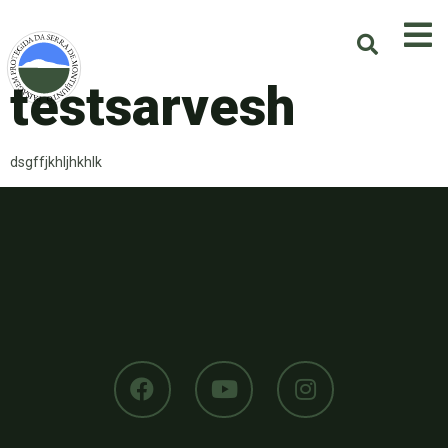
testsarvesh
dsgffjkhljhkhlk