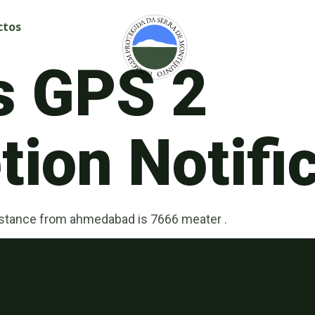
ctos
s GPS 2
ion Notifi
distance from ahmedabad is 7666 meater .