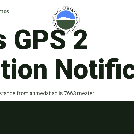
ctos
s GPS 2
ion Notifi
distance from ahmedabad is 7663 meater .