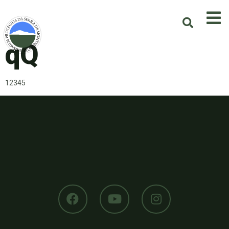
qQ
12345