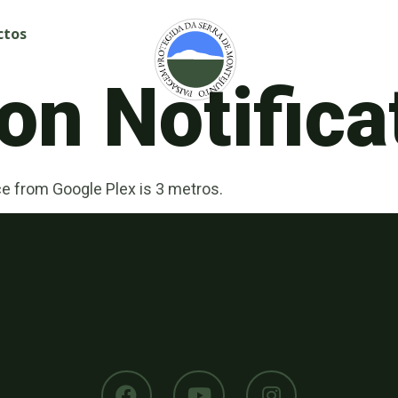
ctos
on Notifica
ce from Google Plex is 3 metros.