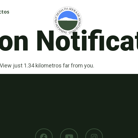
ctos
on Notifica
View just 1.34 kilometros far from you.