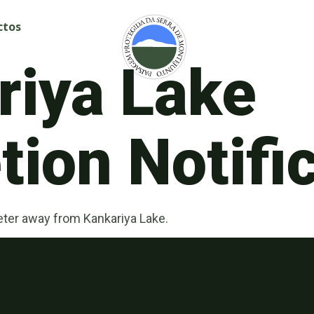
ctos
riya Lake
ion Notifi
ter away from Kankariya Lake.