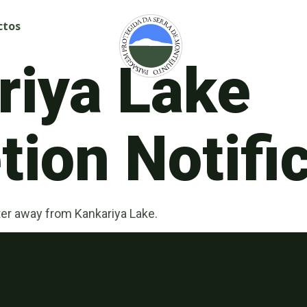
ctos
riya Lake
ion Notifi
er away from Kankariya Lake.