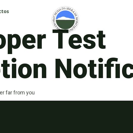
ctos
oper Test
ion Notifi
er far from you