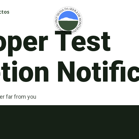
ctos
oper Test
ion Notifi
er far from you