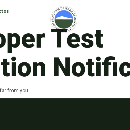
ctos
oper Test
ion Notifi
 far from you