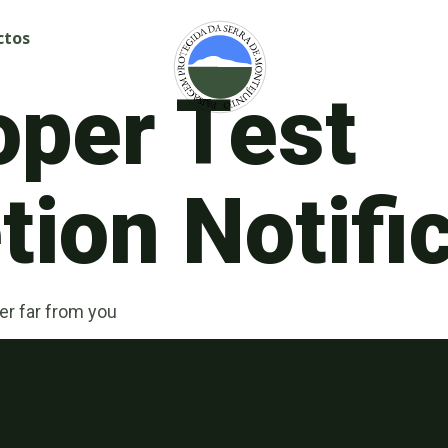
ctos
oper Test
ion Notifi
er far from you