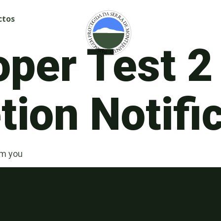
ctos
oper Test 2
ion Notifi
om you