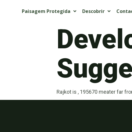
Paisagem Protegida
Descobrir
Conta
Devel
Sugget
Rajkot is , 195670 meater far fr