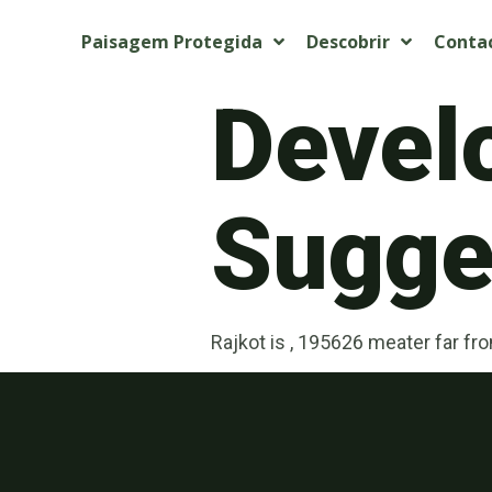
Paisagem Protegida
Descobrir
Conta
Devel
Sugget
Rajkot is , 195626 meater far fr