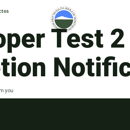
ctos
oper Test 2
ion Notifi
om you