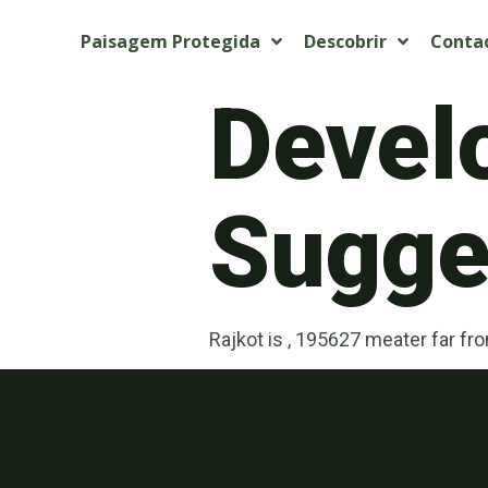
Paisagem Protegida
Descobrir
Conta
Devel
Sugget
Rajkot is , 195627 meater far fr