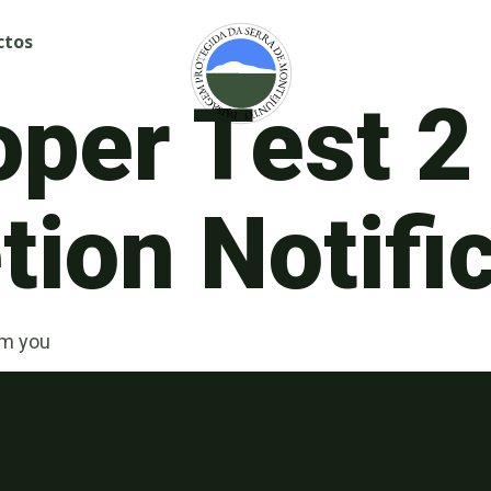
ctos
oper Test 2
ion Notifi
om you