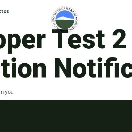
ctos
oper Test 2
ion Notifi
om you