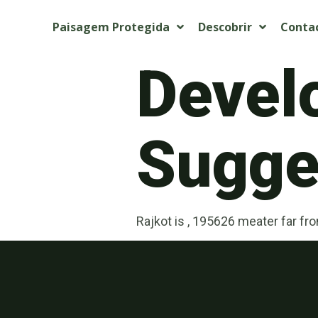
Paisagem Protegida
Descobrir
Conta
Devel
Sugget
Rajkot is , 195626 meater far fr