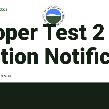
ctos
oper Test 2
ion Notifi
om you