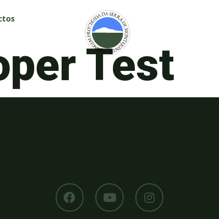
ctos
oper Test