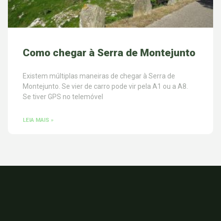
Como chegar à Serra de Montejunto
Existem múltiplas maneiras de chegar à Serra de
Montejunto. Se vier de carro pode vir pela A1 ou a A8.
Se tiver GPS no telemóvel
LEIA MAIS »