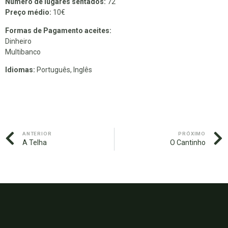
Número de lugares sentados:
72
Preço médio:
10€
Formas de Pagamento aceites:
Dinheiro
Multibanco
Idiomas:
Português, Inglês
ANTERIOR
PRÓXIMO
A Telha
O Cantinho