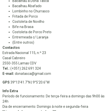
Bacalhau à Dona Tasca
Bacalhau Abafado
Lombinho no Churrasco
Fritada de Porco
Costoleta de Novilho
Bife na Brasa
Costoleta de Porco Preto
Entremeada c/ Laranja
(Entre outros)
Contactos
Estrada Nacional 115, n.º 23
Casal Cabreiro
2550-355 Lamas CDV
Tel.:
(+351) 262 691 324
E-mail:
donatasca@gmail.com
GPS
39°13’41.7″N | 9°5’20.6″W
Info Extra
Período de funcionamento: De terça-feira a domingo das 9h00 às
24h
Dia de encerramento: Domingo à noite e segunda-feira